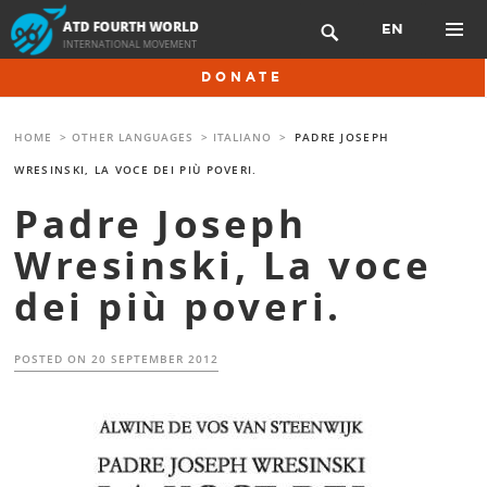
Skip
EN

to
content
PRIMAR
DONATE
MENU
HOME
>
OTHER LANGUAGES
>
ITALIANO
>
PADRE JOSEPH
WRESINSKI, LA VOCE DEI PIÙ POVERI.
Padre Joseph
Wresinski, La voce
dei più poveri.
POSTED ON
20 SEPTEMBER 2012