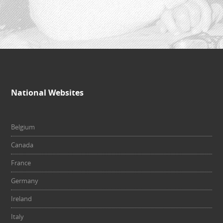
National Websites
Belgium
Canada
France
Germany
Ireland
Italy