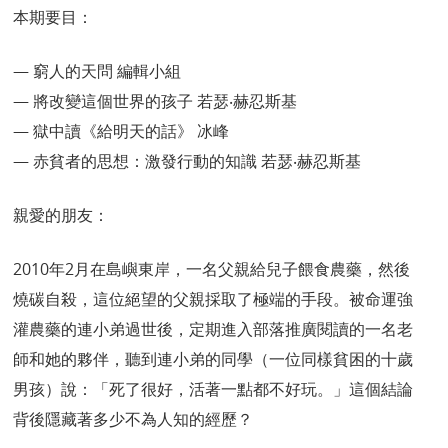
本期要目：
— 窮人的天問 編輯小組
— 將改變這個世界的孩子 若瑟‧赫忍斯基
— 獄中讀《給明天的話》 冰峰
— 赤貧者的思想：激發行動的知識 若瑟‧赫忍斯基
親愛的朋友：
2010年2月在島嶼東岸，一名父親給兒子餵食農藥，然後
燒碳自殺，這位絕望的父親採取了極端的手段。被命運強
灌農藥的連小弟過世後，定期進入部落推廣閱讀的一名老
師和她的夥伴，聽到連小弟的同學（一位同樣貧困的十歲
男孩）說：「死了很好，活著一點都不好玩。」這個結論
背後隱藏著多少不為人知的經歷？