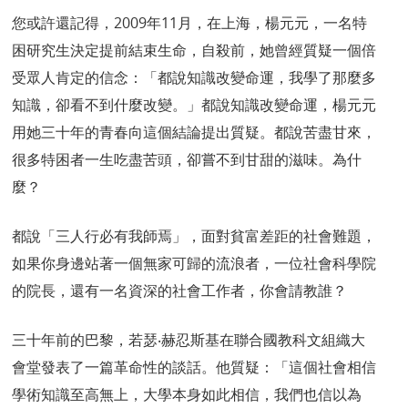
您或許還記得，2009年11月，在上海，楊元元，一名特
困研究生決定提前結束生命，自殺前，她曾經質疑一個倍
受眾人肯定的信念：「都說知識改變命運，我學了那麼多
知識，卻看不到什麼改變。」都說知識改變命運，楊元元
用她三十年的青春向這個結論提出質疑。都說苦盡甘來，
很多特困者一生吃盡苦頭，卻嘗不到甘甜的滋味。為什
麼？
都說「三人行必有我師焉」，面對貧富差距的社會難題，
如果你身邊站著一個無家可歸的流浪者，一位社會科學院
的院長，還有一名資深的社會工作者，你會請教誰？
三十年前的巴黎，若瑟‧赫忍斯基在聯合國教科文組織大
會堂發表了一篇革命性的談話。他質疑：「這個社會相信
學術知識至高無上，大學本身如此相信，我們也信以為