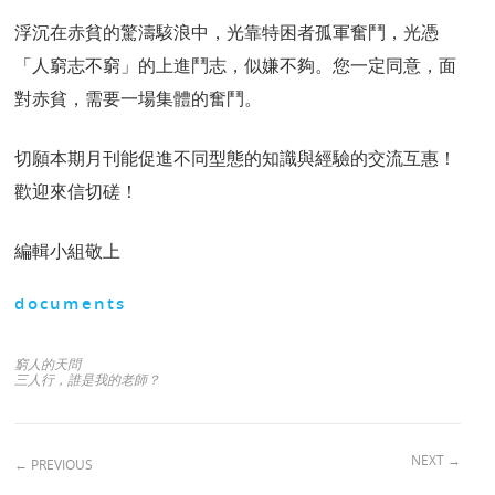
浮沉在赤貧的驚濤駭浪中，光靠特困者孤軍奮鬥，光憑
「人窮志不窮」的上進鬥志，似嫌不夠。您一定同意，面
對赤貧，需要一場集體的奮鬥。
切願本期月刊能促進不同型態的知識與經驗的交流互惠！
歡迎來信切磋！
編輯小組敬上
documents
窮人的天問
三人行，誰是我的老師？
NEXT
→
←
PREVIOUS