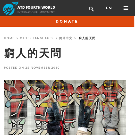
Skip
EN

to
content
PRIMAR
DONATE
MENU
HOME
>
OTHER LANGUAGES
>
简体中文
>
窮人的天問
窮人的天問
POSTED ON
25 NOVEMBER 2010