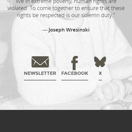
live in extreme poverty, human rights are
violated. To come together to ensure that these
rights be respected is our solemn duty."
Joseph Wresinski
NEWSLETTER
FACEBOOK
X