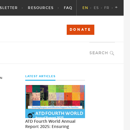
+
SLETTER
RESOURCES
FAQ
EN
ES
FR
DONATE
SEARCH
LATEST ARTICLES
ON
ATD Fourth World Annual
Report 2025: Ensuring