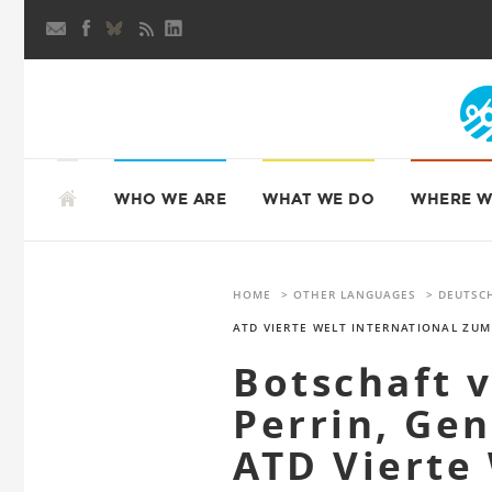
Skip
to
content
SKIP
TO
WHO WE ARE
WHAT WE DO
WHERE W
CONTENT
HOME
>
OTHER LANGUAGES
>
DEUTSC
ATD VIERTE WELT INTERNATIONAL ZU
Botschaft v
Perrin, Gen
ATD Vierte 